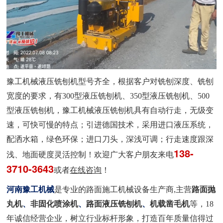
豫工机械液压铣刨机型号齐全，根据客户对铣刨深度、铣刨
宽度的要求，有300型液压铣刨机、350型液压铣刨机、500
型液压铣刨机，豫工机械液压铣刨机具有自动行走，无级变
速，可快可慢的特点；引进德国技术，采用进口液压系统，
配洒水箱，绿色环保；进口刀头，深浅可调；行走速度跟深
138-
浅、地面硬度灵活控制！欢迎广大客户朋友来电
3710-3643
或者
在线咨询
！
河南豫工机械
是专业的路面施工机械设备生产商,主营
路面抛
丸机
、
非固化喷涂机
、
路面液压铣刨机
、
机载凿毛机
等，18
年诚信经营企业，树立行业标杆形象，打造百年质量信得过