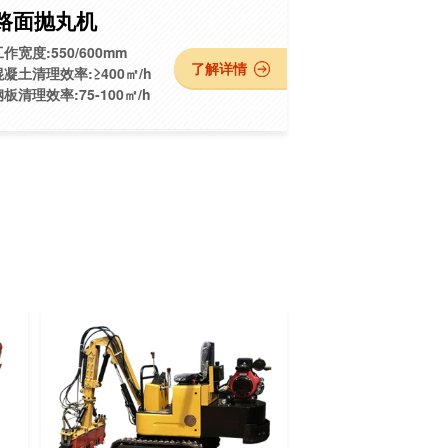
路面抛丸机
作宽度:550/600mm
了解详情
混凝土清理效率:≥400㎡/h
钢板清理效率:75-100㎡/h