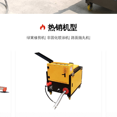
热销机型
绿篱修剪机|
非固化喷涂机|
路面抛丸机|