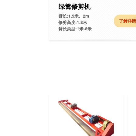
绿篱修剪机
臂长:1.5米、2m
了解详
修剪高度:1.8米
臂长类型:1米-8米