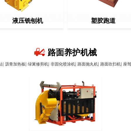
液压铣刨机
塑胶跑道
路面养护机械
站|
沥青加热板|
绿篱修剪机|
非固化喷涂机|
路面抛丸机|
路面吹扫机|
座驾