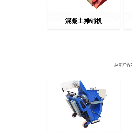
混凝土摊铺机
沥青拌合