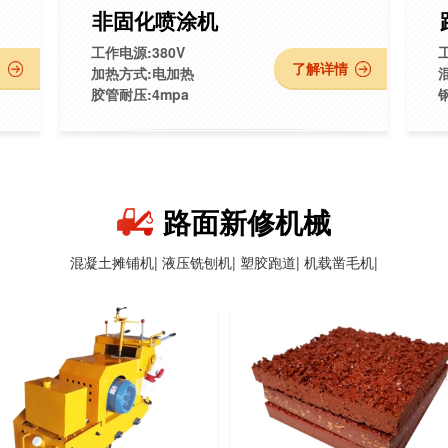
非固化喷涂机
工作电源:380V
工
情
了解详情
加热方式:电加热
胶管耐压:4mpa
路面新修机械
混凝土摊铺机|
液压铣刨机|
塑胶跑道|
机载凿毛机|