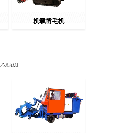
机载凿毛机
式抛丸机|