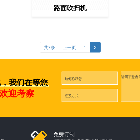
路面吹扫机
共7条
上一页
1
2
比，我们在等您
,欢迎考察
免费订制